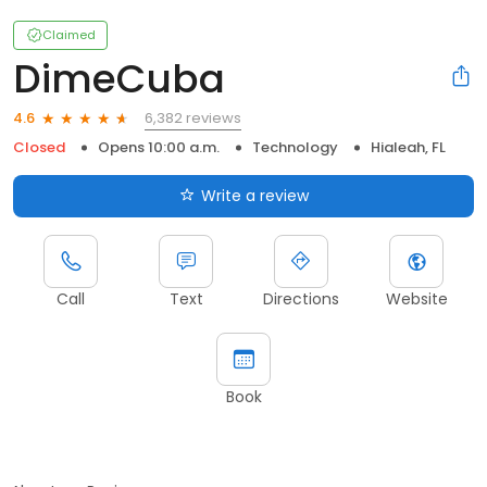
Claimed
DimeCuba
6,382 reviews
4.6
Closed
Opens 10:00 a.m.
Technology
Hialeah, FL
Write a review
Call
Text
Directions
Website
Book