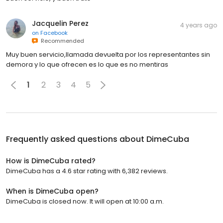
Jacquelin Perez
4 years ago
on
Facebook
Recommended
Muy buen servicio,llamada devuelta por los representantes sin
demora y lo que ofrecen es lo que es no mentiras
1
2
3
4
5
Frequently asked questions about
DimeCuba
How is DimeCuba rated?
DimeCuba has a 4.6 star rating with 6,382 reviews.
When is DimeCuba open?
DimeCuba is closed now. It will open at 10:00 a.m.