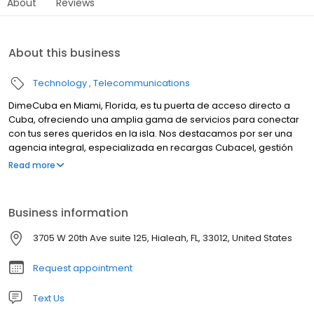
About
Reviews
About this business
Technology
Telecommunications
DimeCuba en Miami, Florida, es tu puerta de acceso directo a
Cuba, ofreciendo una amplia gama de servicios para conectar
con tus seres queridos en la isla. Nos destacamos por ser una
agencia integral, especializada en recargas Cubacel, gestión
de vuelos desde Miami y envíos seguros y rápidos a cualquier
Read more
parte de Cuba. Ofrecemos servicios de recargas móviles para
que siempre estés en contacto con tu familia. Nuestra historia
comienza con el sueño de unir familias y amigos a través de
Business information
servicios confiables y eficientes, y hoy, somos reconocidos por
nuestra dedicación y excelencia en el servicio. Visítanos para
3705 W 20th Ave suite 125, Hialeah, FL, 33012, United States
conseguir tu próximo pasaje, enviar paquetes o recargar
celulares con facilidad y seguridad a Cuba.
Request appointment
Text Us