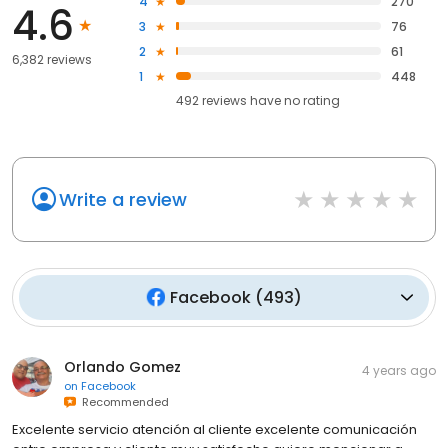
4
270
4.6
3
76
2
61
6,382 reviews
1
448
492
reviews have
no rating
Write a review
Facebook
(
493
)
Orlando Gomez
4 years ago
on
Facebook
Recommended
Excelente servicio atención al cliente excelente comunicación