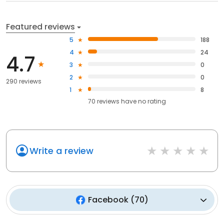
Featured reviews
5
188
4
24
4.7
3
0
2
0
290 reviews
1
8
70
reviews have
no rating
Write a review
Facebook
(
70
)