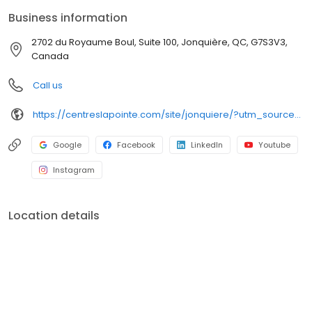
Business information
2702 du Royaume Boul, Suite 100, Jonquière, QC, G7S3V3,
Canada
Call us
https://centreslapointe.com/site/jonquiere/?utm_source=GMB_Listing&utm_medium=organic&utm_campaign=GMB
Google
Facebook
LinkedIn
Youtube
Instagram
Location details