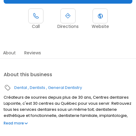
Call
Directions
Website
About
Reviews
About this business
Dental
Dentists
General Dentistry
Créateurs de sourires depuis plus de 30 ans, Centres dentaires
Lapointe, c'est 30 centres au Québec pour vous servir. Retrouvez
tous les services dentaires sous un même toit; dentisterie
esthétique et fonctionnelle, dentisterie familiale, implantologie,
denturologie, orthodontie et coquilles invisibles. C'est aussi une
Read more
équipe de plus de 100 professionnels expérimentés et à votre
écoute, dédiés à vous faire sourire.