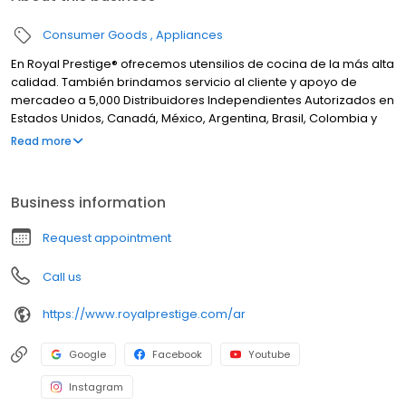
Consumer Goods
Appliances
En Royal Prestige® ofrecemos utensilios de cocina de la más alta
calidad. También brindamos servicio al cliente y apoyo de
mercadeo a 5,000 Distribuidores Independientes Autorizados en
Estados Unidos, Canadá, México, Argentina, Brasil, Colombia y
Perú, entre otros más. Además, facilitamos financiamiento y
Read more
estamos orgullosos de pertenecer a la Asociación de Ventas
Directas, lo cual nos compromete a seguir estándares éticos de
conducta al comercializar nuestros productos y servicios.
Business information
Request appointment
Call us
https://www.royalprestige.com/ar
Google
Facebook
Youtube
Instagram