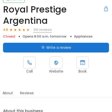
Royal Prestige
Argentina
210 reviews
4.6
Closed
Opens 8:00 a.m. tomorrow
Appliances
Write a review
Call
Website
Book
About
Reviews
About this business