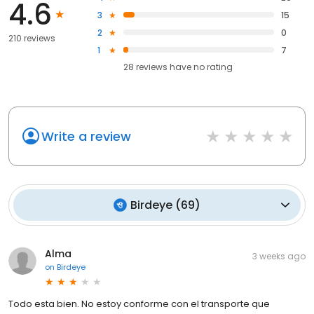
4.6
3
15
2
0
210 reviews
1
7
28
reviews have
no rating
Write a review
Birdeye
(
69
)
Alma
3 weeks ago
on
Birdeye
Todo esta bien. No estoy conforme con el transporte que