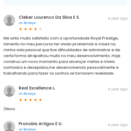
Cleber Lourenco Da Silva E S.
a year ago
on
Birdeye
Me sinto muito satisfeito com a oportunidade Royal Prestige,
lamento no meu percurso ter vivido problemas e crises na
minha vida pessoal que tive dificuldades de administrar e de
certa forma atrapalhou muito no meu desenvolvimento..Hoje
construo um novo momento para alcançar metas e níveis
sonhados e desejados,me desenvolvendo pessoalmente e
trabalhando para fazer os sonhos se tornarem realidade..
Real Excellence L.
a year ago
on
Birdeye
Ótimo .
Pronobis Artigos E U.
a year ago
on
Birdeye