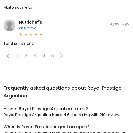
Muito satisfeito !
Nutrichef's
a year ago
on
Birdeye
Total satisfação...
1
2
3
4
5
Frequently asked questions about
Royal Prestige
Argentina
How is Royal Prestige Argentina rated?
Royal Prestige Argentina has a 4.6 star rating with 210 reviews.
When is Royal Prestige Argentina open?
Royal Prestige Argentina is closed now. It will open tomorrow at