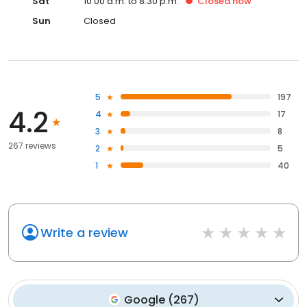
Sat
10:00 a.m. to 8:30 p.m.
Closed
now
Sun
Closed
5
197
4.2
4
17
3
8
267 reviews
2
5
1
40
Write a review
Google
(
267
)