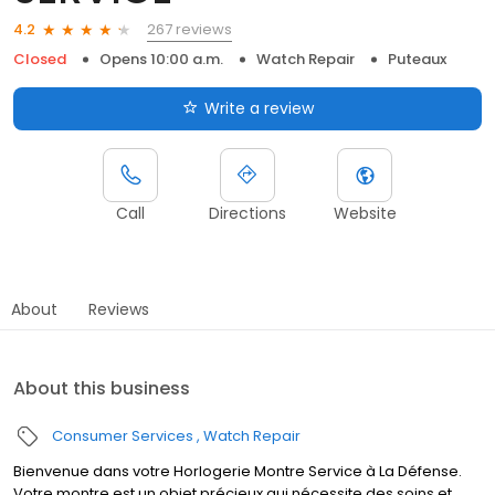
267 reviews
4.2
Closed
Opens 10:00 a.m.
Watch Repair
Puteaux
Write a review
Call
Directions
Website
About
Reviews
About this business
Consumer Services
Watch Repair
Bienvenue dans votre Horlogerie Montre Service à La Défense.
Votre montre est un objet précieux qui nécessite des soins et