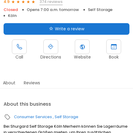
374 reviews
4.9
Closed
Opens 7:00 a.m. tomorrow
Self Storage
Köln
Write a review
Call
Directions
Website
Book
About
Reviews
About this business
Consumer Services
Self Storage
Bei Shurgard Self Storage Köln Merheim können Sie Lagerräume
in verschiedenen Größen mieten, um Ihren zusätzlichen