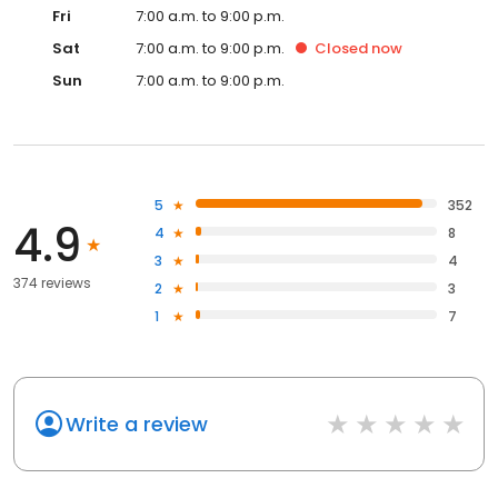
Fri
7:00 a.m. to 9:00 p.m.
Sat
7:00 a.m. to 9:00 p.m.
Closed
now
Sun
7:00 a.m. to 9:00 p.m.
5
352
4.9
4
8
3
4
374 reviews
2
3
1
7
Write a review