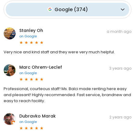
Google
(
374
)
Stanley Oh
a month ago
on
Google
Very nice and kind staff and they were very much helpful.
Marc Ohrem-Leclef
3 years ago
on
Google
Professional, courteous staff! Ms. Balci made renting here easy
and pleasant! Highly recommended. Fast service, brandnew and
easy to reach facility.
Dubravko Marak
2 years ago
on
Google