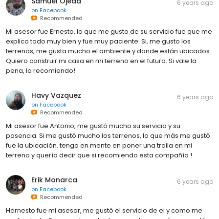
Samuel Ojeda
6 years ago
on
Facebook
Recommended
Mi asesor fue Ernesto, lo que me gusto de su servicio fue que me
explico todo muy bien y fue muy paciente. Si, me gusto los
terrenos, me gusta mucho el ambiente y donde están ubicados.
Quiero construir mi casa en mi terreno en el futuro. Si vale la
pena, lo recomiendo!
Havy Vazquez
6 years ago
on
Facebook
Recommended
Mi asesor fue Antonio, me gustó mucho su servicio y su
pasencia. Si me gustó mucho los terrenos, lo que más me gustó
fue la ubicación. tengo en mente en poner una traila en mi
terreno y quería decir que si recomiendo esta compañía !
Erik Monarca
6 years ago
on
Facebook
Recommended
Hernesto fue mi asesor, me gustó el servicio de el y como me