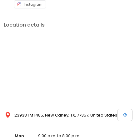
Instagram
Location details
23938 FM 1485, New Caney, TX, 77357, United States
Mon
9:00 a.m. to 8:00 p.m.