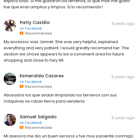
explico todo. Si me gustaron los terrenos, lo que más me gustó
fue que eran amplios y limpios. Si lo recomiendo!
Patty Castillo
6 years ago
on
Facebook
Recommended
My accessor was Jannet. She was very helpful, explained
everything and very patient. I would greatly recomend her. The
section we chose appears to be a convinient area for future
shopping and close to hwy 99.
Esmeralda Cazares
6 years ago
on
Facebook
Recommended
Abusados los que andan limpiando los terrenos con sus
máquinas se roban tierra para venderla
Samuel Salgado
6 years ago
on
Facebook
Recommended
Mi asesora me dio un buen servicio y fue muy paciente conmigo.