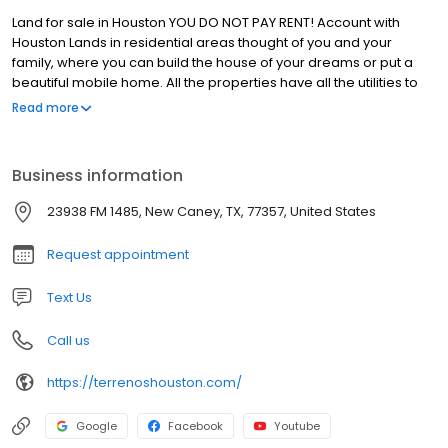
Land for sale in Houston YOU DO NOT PAY RENT! Account with
Houston Lands in residential areas thought of you and your
family, where you can build the house of your dreams or put a
beautiful mobile home. All the properties have all the utilities to
live comfortably; water, electricity, drainage, internet, telephony,
Read more
cable TV and all the paved streets. Near schools, shops,
hospitals and parks, besides the school bus. Do not wait any
longer and come for yours.
Business information
23938 FM 1485, New Caney, TX, 77357, United States
Request appointment
Text Us
Call us
https://terrenoshouston.com/
Google
Facebook
Youtube