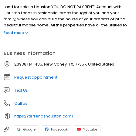
Land for sale in Houston YOU DO NOT PAY RENT! Account with
Houston Lands in residential areas thought of you and your
family, where you can build the house of your dreams or put a
beautiful mobile home. All the properties have all the utilities to
live comfortably; water, electricity, drainage, internet, telephony,
Read more
cable TV and all the paved streets. Near schools, shops,
hospitals and parks, besides the school bus. Do not wait any
longer and come for yours.
Business information
23938 FM 1485, New Caney, TX, 77357, United States
Request appointment
Text Us
Call us
https://terrenoshouston.com/
Google
Facebook
Youtube