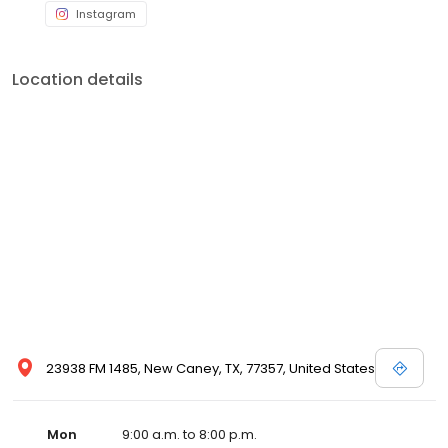
Instagram
Location details
23938 FM 1485, New Caney, TX, 77357, United States
Mon
9:00 a.m. to 8:00 p.m.